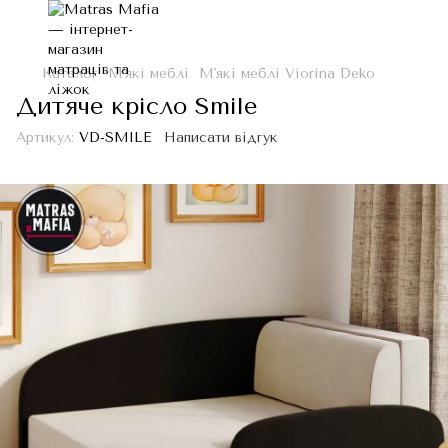
Каталог
М'які меблі
М'які меблі Viorina Deko
Дитяче крісло Smile
Артикул:
VD-SMILE
Написати відгук