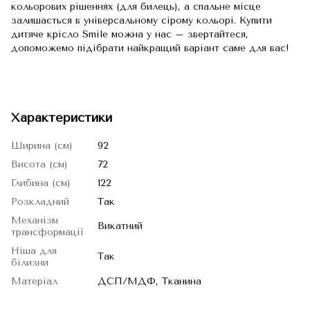
кольорових рішеннях (для билець), а спальне місце
залишається в універсальному сірому кольорі. Купити
дитяче крісло Smile можна у нас – звертайтеся,
допоможемо підібрати найкращий варіант саме для вас!
Характеристики
Ширина (см)
92
Висота (см)
72
Глибина (см)
122
Розкладний
Так
Механізм
Викатний
трансформації
Ніша для
Так
білизни
Матеріал
ДСП/МДФ, Тканина