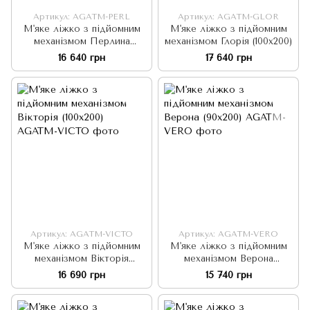
Артикул: AGATM-PERL
Артикул: AGATM-GLOR
М'яке ліжко з підйомним
М'яке ліжко з підйомним
механізмом Перлина
механізмом Глорія (100х200)
(90х200)
16 640 грн
17 640 грн
Артикул: AGATM-VICTO
Артикул: AGATM-VERO
М'яке ліжко з підйомним
М'яке ліжко з підйомним
механізмом Вікторія
механізмом Верона
(100х200)
(90х200)
16 690 грн
15 740 грн