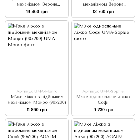
механізмом Верона
механізмом Верона
(90х200)
(90х200)
19 460 грн
13 760 грн
Артикул: UMA-Monro
Артикул: UMA-Sophie
М'яке ліжко з підйомним
М'яке односпальне ліжко
механізмом Монро (90x200)
Софі
11 860 грн
9 730 грн