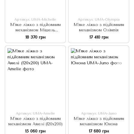
Артикул: UMA-Michelle
Артикул: UMA-Olympia
М'яке ліжко з підйомним
М'яке ліжко з підйомним
механізмом Мішель
механізмом Олімпія
(140x200)
18 370 грн
17 410 грн
Артикул: UMA-Amelie
Артикул: UMA-Juno
М'яке ліжко з підйомним
М'яке ліжко з підйомним
механізмом Амелі (120х200)
механізмом Юнона
15 060 грн
17 680 грн