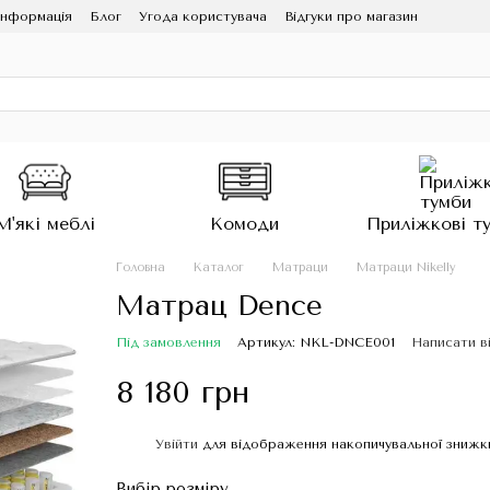
інформація
Блог
Угода користувача
Відгуки про магазин
М'які меблі
Комоди
Приліжкові т
Головна
Каталог
Матраци
Матраци Nikelly
Матрац Dence
Під замовлення
Артикул: NKL-DNCE001
Написати в
8 180 грн
Увійти
для відображення накопичувальної знижк
%
Вибір розміру