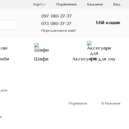
Порівняння
Укр
Рус
Бажання
Вхід
097 080-37-37
Мій кошик
073 080-37-37
Передзвонити вам?
умби
Шафи
Аксесуари для сну
ідгук
Порівняти
В бажання
и