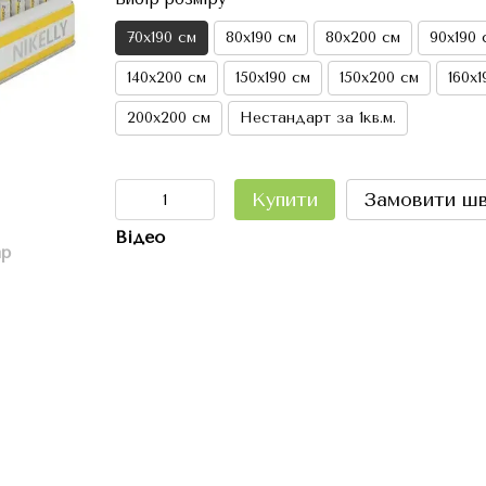
70х190 см
80х190 см
80х200 см
90х190 
140х200 см
150х190 см
150х200 см
160х1
200х200 см
Нестандарт за 1кв.м.
Купити
Замовити ш
Відео
ар