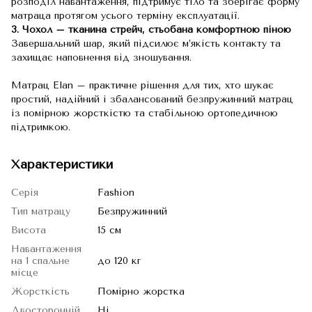
розподіл навантаження, підтримує тіло та зберігає форму
матраца протягом усього терміну експлуатації.
3. Чохол – тканина стрейч, стьобана комфортною піною
Завершальний шар, який підсилює м’якість контакту та
захищає наповнення від зношування.
Матрац Elan – практичне рішення для тих, хто шукає
простий, надійний і збалансований безпружинний матрац
із помірною жорсткістю та стабільною ортопедичною
підтримкою.
Характеристики
Серія
Fashion
Тип матрацу
Безпружинний
Висота
15 см
Навантаження
на 1 спальне
до 120 кг
місце
Жорсткість
Помірно жорстка
Двосторонній
Ні