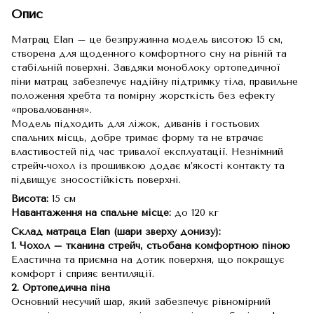
Опис
Матрац Elan – це безпружинна модель висотою 15 см,
створена для щоденного комфортного сну на рівній та
стабільній поверхні. Завдяки моноблоку ортопедичної
піни матрац забезпечує надійну підтримку тіла, правильне
положення хребта та помірну жорсткість без ефекту
«провалювання».
Модель підходить для ліжок, диванів і гостьових
спальних місць, добре тримає форму та не втрачає
властивостей під час тривалої експлуатації. Незнімний
стрейч-чохол із прошивкою додає м’якості контакту та
підвищує зносостійкість поверхні.
Висота:
15 см
Навантаження на спальне місце:
до 120 кг
Склад матраца Elan (шари зверху донизу):
1. Чохол – тканина стрейч, стьобана комфортною піною
Еластична та приємна на дотик поверхня, що покращує
комфорт і сприяє вентиляції.
2. Ортопедична піна
Основний несучий шар, який забезпечує рівномірний