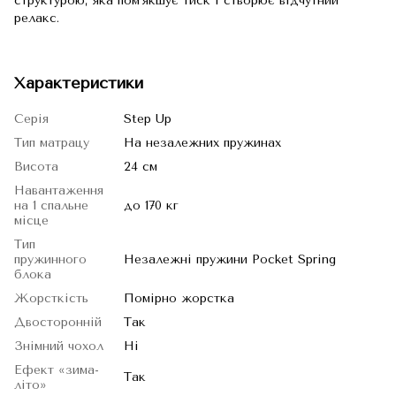
структурою, яка пом’якшує тиск і створює відчутний
релакс.
Характеристики
Серія
Step Up
Тип матрацу
На незалежних пружинах
Висота
24 см
Навантаження
на 1 спальне
до 170 кг
місце
Тип
пружинного
Незалежні пружини Pocket Spring
блока
Жорсткість
Помірно жорстка
Двосторонній
Так
Знімний чохол
Ні
Ефект «зима-
Так
літо»