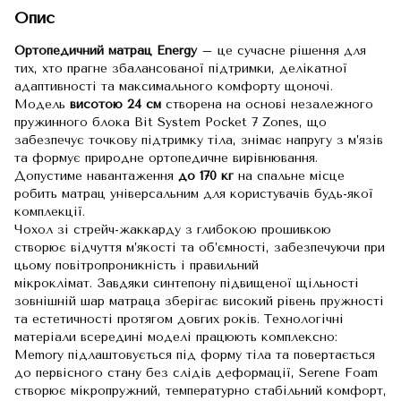
Опис
Ортопедичний матрац Energy
– це сучасне рішення для
тих, хто прагне збалансованої підтримки, делікатної
адаптивності та максимального комфорту щоночі.
Модель
висотою 24 см
створена на основі незалежного
пружинного блока Bit System Pocket 7 Zones, що
забезпечує точкову підтримку тіла, знімає напругу з м’язів
та формує природне ортопедичне вирівнювання.
Допустиме навантаження
до 170 кг
на спальне місце
робить матрац універсальним для користувачів будь-якої
комплекції.
Чохол зі стрейч-жаккарду з глибокою прошивкою
створює відчуття м’якості та об’ємності, забезпечуючи при
цьому повітропроникність і правильний
мікроклімат. Завдяки синтепону підвищеної щільності
зовнішній шар матраца зберігає високий рівень пружності
та естетичності протягом довгих років. Технологічні
матеріали всередині моделі працюють комплексно:
Memory підлаштовується під форму тіла та повертається
до первісного стану без слідів деформації, Serene Foam
створює мікропружний, температурно стабільний комфорт,