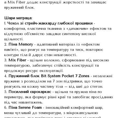
а Mix Fiber додає конструкції жорсткості та захищає
пружинний блок.
Шари матраца:
1.
Чохол зі стрейч-жаккарду глибокої прошивки
-
комфортна, еластична тканина з «дихаючим» ефектом та
відчутною об’ємністю завдяки синтепону високої
щільності.
2.
Піна Memory
- адаптивний матеріал із «ефектом
пам’яті», що реагує на температуру та тиск, повторює
контури тіла й дарує стан невагомості.
3.
Mix Fiber
- щільне волокно, сформоване під високою
температурою, забезпечує стійкість конструкції та
продовжує ресурс експлуатації.
4.
Пружинний блок Bit System Pocket 7 Zones
- незалежні
пружини з розподілом на 7 зон підтримки, що точно
реагують на кожну частину тіла – від шиї до стегон.
5.
Посилений єврокаркас
- щільна та пружна піна по
периметру, яка формує рівні краї та запобігає просіданню
під час навантажень.
6.
Піна Serene Foam
- інноваційний комфортний шар,
менш чутливий до температури, з мікрокапсульною