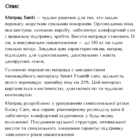
Опис
Матрац Santi
– чудове рішення для тих, хто надає
перевагу жорстким спальним поверхням. Ортопедична піна,
яка виступає основою виробу, забезпечує комфортний сон
і правильну підтримку хребта. Висота матраца становить 13
см, а максимальне навантаження – до 130 кг на одне
спальне місце. Завдяки цим характеристикам, матрац
підходить для односпальних, двоспальних і навіть
двоярусних ліжок.
Головною перевагою матраца є використання
інноваційного матеріалу Smart Foam® care, щільність
якого перевищує звичайну піну на 25%. Цей матеріал
вирізняється еластичністю, довговічністю та чудовою
вентиляцією.
Матрац розроблено з урахуванням семизональної різки
блоку Care, яка сприяє рівномірному розподілу ваги й
забезпечує комфортний відпочинок у будь-якому
положенні. Поєднання щільної структури, оптимальної
висоти та спеціального зонування гарантує підтримку
заявленого рівня навантаження.