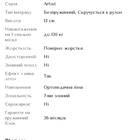
Серія
Artist
Тип матрацу
Безпружинний, Скручується в рулон
Висота
13 см
Навантаження
на 1 спальне
до 130 кг
місце
Жорсткість
Помірно жорстка
Двосторонній
Ні
Знімний чохол
Ні
Ефект «зима-
Так
літо»
Наповнення
Ортопедична піна
Зональність
7-ми зонний
Єврокаркас
Ні
Гарантія на
пружинний
36 місяців
блок