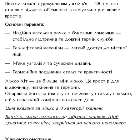
Висота ліжка з урахуванням узголів’я — 100 см, що
створює відчуття об’ємності та візуально розширює
простір.
Основні переваги:
Надійна металева рамка з буковими ламелями —
стабільна підтримка та довгий термін служби.
Газ-ліфтовий механізм — легкий доступ до місткої
ніші.
М’яке узголів’я та сучасний дизайн.
Гармонійне поєднання стилю та практичності
Ліжко Хіт — це більше, ніж ліжко. Це простір для
відпочинку, натхнення та гармонії.
Обираючи його, ви інвестуєте не лише у стильну спальню,
а й у справжній комфорт на кожен день.
Ціна вказана за ліжко в 0 категорії тканини.
Вартість ліжка залежить від обраної тканини. Щоб
дізнатися точну ціну, зверніться до нашого менеджера.
Характеристики