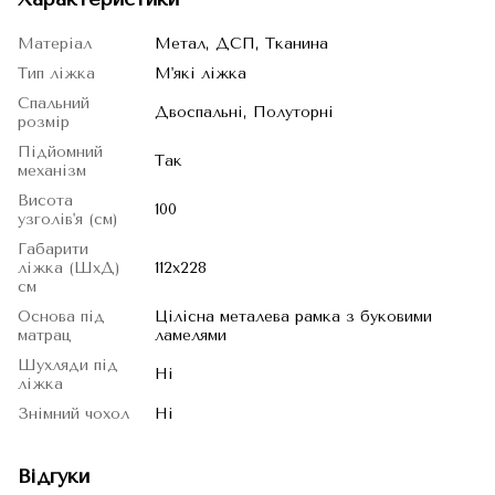
Матеріал
Метал, ДСП, Тканина
Тип ліжка
М'які ліжка
Спальний
Двоспальні, Полуторні
розмір
Підйомний
Так
механізм
Висота
100
узголів'я (см)
Габарити
ліжка (ШхД)
112x228
см
Основа під
Цілісна металева рамка з буковими
матрац
ламелями
Шухляди під
Ні
ліжка
Знімний чохол
Ні
Відгуки