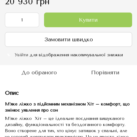
20 930 грн
Купити
Замовити швидко
Увійти
для відображення накопичувальної знижки
%
До обраного
Порівняти
Опис
М’яке ліжко з підйомним механізмом Хіт – комфорт, що
змінює уявлення про сон
М’яке ліжко Хіт – це ідеальне поєднання вишуканого
дизайну, функціональності та бездоганного комфорту.
Воно створене для тих, хто цінує затишок у спальні, але
не готовий жертвувати практичністю. Це не просто ліжко