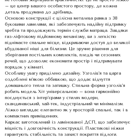
– це центр вашого особистого простору, де кожна
деталь продумана до дрібниць.
Основою конструкції є цілісна металева рамка з 38
буковими ламелями, які забезпечують надійну підтримку
хребта та продовжують термін служби матраца. Завдяки
газ-ліфтовому підйомному механізму, ви з легкістю
піднімаєте спальне місце, відкриваючи доступ до великої
вбудованої ніші для білизни. Це зручне рішення для
зберігання постільних комплектів, пледів чи сезонних
речей, що дозволяє економити простір і підтримувати
порядок у кімнаті.
Особливу увагу приділено дизайну. Узголів’я та царга
оздоблені м’якою оббивкою, що додає відчуття
домашнього тепла та затишку. Стильна форма узголів’я
робить модель Хіт універсальною – вона гармонійно
поєднується з інтер’єрами у стилях модерн,
скандинавський, хай-тек, індустріальний чи мінімалізм.
Ліжко виглядає елегантно як у просторій спальні, так і в
компактних приміщеннях.
Каркас виготовлений із ламінованої ДСП, що забезпечує
міцність і довговічність конструкції. Пластикові ніжки
гарантують стабільність та захист покриття підлоги.