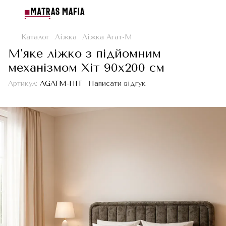
Каталог
Ліжка
Ліжка Агат-М
М'яке ліжко з підйомним
механізмом Хіт 90х200 см
Артикул:
AGATM-HIT
Написати відгук