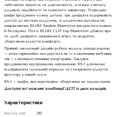
забезпечує міцність та довговічність, а ніжки з металу
додають надійності та сучасного характеру. Усередині
шафи продумано кожну деталь: три дверцята відкривають
доступ до містких відділень, а додаткова шухляда на
направляючих BLUM Tandem Blumotion висувається плавно
й беззвучно. Петлі BLUM CLIP top Blumotion дбають про
те, щоб дверцята закривалися м’яко та акуратно,
зберігаючи відчуття комфорту.
Прямий лаконічний дизайн робить модель універсальною
– вона гармонійно поєднується як із класичними меблями,
так і з мінімалістичними інтер’єрами. Завдяки
продуманому внутрішньому наповненню RS-1 допоможе
підтримувати ідеальний порядок та створювати відчуття
простору у вашій оселі.
RS-1 – шафа, яка перетворює зберігання на задоволення.
Доступні всі можливі комбінації ДСП із двох кольорів.
Характеристики
Висота (см)
210