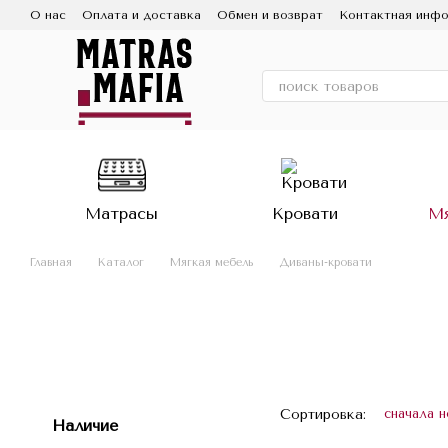
Перейти к основному контенту
О нас
Оплата и доставка
Обмен и возврат
Контактная инф
Матрасы
Кровати
Мя
Главная
Каталог
Мягкая мебель
Диваны-кровати
Сортировка:
сначала 
Наличие