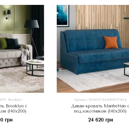
NTI- Brooklyn
Артикул: SHANTI-MANHETTAN-p
ть Brooklyn с
Диван-кровать Manhettan 
ом (140х200)
подлокотником (140х200)
90 грн
24 620 грн