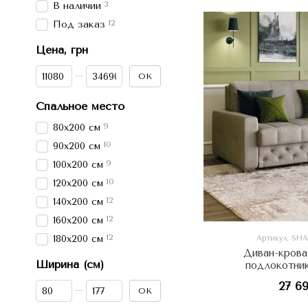
3
В наличии
12
Под заказ
Цена, грн
От Цена, грн
До Цена, грн
OK
Спальное место
9
80х200 см
10
90х200 см
9
100х200 см
10
120х200 см
12
140х200 см
12
160х200 см
12
180х200 см
Артикул: SHA
Диван-крова
Ширина (см)
подлокотник
27 6
От Ширина (см)
До Ширина (см)
OK