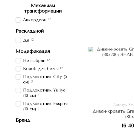
Механизм
трансформации
12
Аккордеон
Раскладной
12
Да
Модификация
12
Не выбран
12
Короб для белья
Подлокотник Сity (5
3
см)
Подлокотник Yuliya
3
(10 см)
Подлокотник Exspres
Артикул: S
3
(10 см)
Диван-кровать Gr
(80
Бренд
16 4