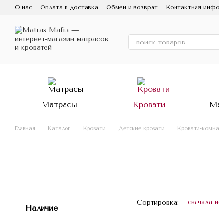
Перейти к основному контенту
О нас
Оплата и доставка
Обмен и возврат
Контактная инф
Матрасы
Кровати
Мя
Главная
Каталог
Кровати
Детские кровати
Кровати-комн
Сортировка:
сначала 
Наличие