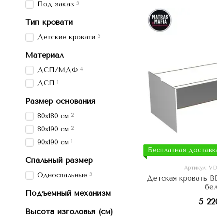
5
Под заказ
Тип кровати
5
Детские кровати
Материал
4
ДСП/МДФ
1
ДСП
Размер основания
2
80х180 см
2
80х190 см
1
90х190 см
Бесплатная доставк
Спальный размер
Артикул: 
5
Односпальные
Детская кровать 
бе
Подъемный механизм
5 22
Высота изголовья (см)