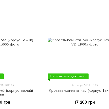
а
Бесплатная доставка
 VD-LKB005
Артикул: VD-LK005
№5 (корпус Белый)
Кровать-комната №5 (корпус Тах
ахо
00 грн
17 200 грн