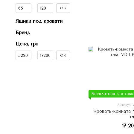
От Высота изголовья (см)
До Высота изголовья (см)
OK
Ящики под кровати
Бренд
Цена, грн
От Цена, грн
До Цена, грн
OK
Бесплатная доставк
Артикул:
Кровать-комната 
т
17 2