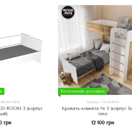
а
Бесплатная доставка
VD-BEDROOM3
Артикул: VD-LKB003
BED-ROOM 3 (корпус
Кровать-комната № 3 (корпус Б
лый)
тахо
0 грн
12 100 грн