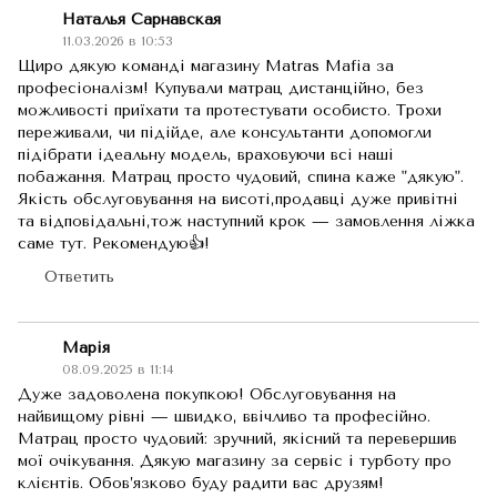
Наталья Сарнавская
11.03.2026 в 10:53
Щиро дякую команді магазину Matras Mafia за
професіоналізм! Купували матрац дистанційно, без
можливості приїхати та протестувати особисто. Трохи
переживали, чи підійде, але консультанти допомогли
підібрати ідеальну модель, враховуючи всі наші
побажання. Матрац просто чудовий, спина каже "дякую".
Якість обслуговування на висоті,продавці дуже привітні
та відповідальні,тож наступний крок — замовлення ліжка
саме тут. Рекомендую👍!
Ответить
Марія
08.09.2025 в 11:14
Дуже задоволена покупкою! Обслуговування на
найвищому рівні — швидко, ввічливо та професійно.
Матрац просто чудовий: зручний, якісний та перевершив
мої очікування. Дякую магазину за сервіс і турботу про
клієнтів. Обов’язково буду радити вас друзям!