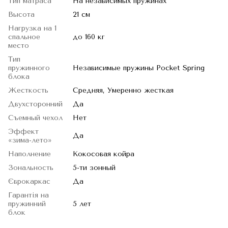
Тип матраса
На независимых пружинах
Высота
21 см
Нагрузка на 1
спальное
до 160 кг
место
Тип
пружинного
Независимые пружины Pocket Spring
блока
Жесткость
Средняя, Умеренно жесткая
Двухсторонний
Да
Съемный чехол
Нет
Эффект
Да
«зима-лето»
Наполнение
Кокосовая койра
Зональность
5-ти зонный
Єврокаркас
Да
Гарантія на
пружинний
5 лет
блок