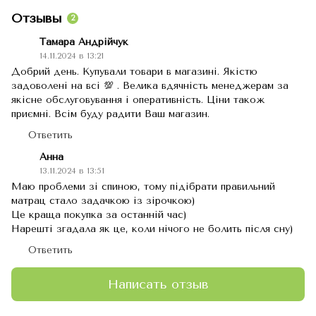
Отзывы
2
Тамара Андрійчук
14.11.2024 в 13:21
Добрий день. Купували товари в магазині. Якістю
задоволені на всі 💯 . Велика вдячність менеджерам за
якісне обслуговування і оперативність. Ціни також
приємні. Всім буду радити Ваш магазин.
Ответить
Анна
13.11.2024 в 13:51
Маю проблеми зі спиною, тому підібрати правильний
матрац стало задачкою із зірочкою)
Це краща покупка за останній час)
Нарешті згадала як це, коли нічого не болить після сну)
Ответить
Написать отзыв