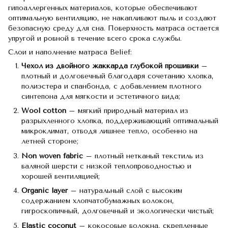
гипоаллергенных материалов, которые обеспечивают
оптимальную вентиляцию, не накапливают пыль и создают
безопасную среду для сна. Поверхность матраса остается
упругой и ровной в течение всего срока службы.
Слои и наполнение матраса Belief:
Чехол из двойного жаккарда глубокой прошивки
–
плотный и долговечный благодаря сочетанию хлопка,
полиэстера и спанбонда, с добавлением плотного
синтепона для мягкости и эстетичного вида;
Wool cotton
– мягкий природный материал из
разрыхленного хлопка, поддерживающий оптимальный
микроклимат, отводя лишнее тепло, особенно на
летней стороне;
Non woven fabric
– плотный нетканый текстиль из
валяной шерсти с низкой теплопроводностью и
хорошей вентиляцией;
Organic layer
– натуральный слой с высоким
содержанием хлопчатобумажных волокон,
гигроскопичный, долговечный и экологически чистый;
Elastic coconut
– кокосовые волокна, скрепленные