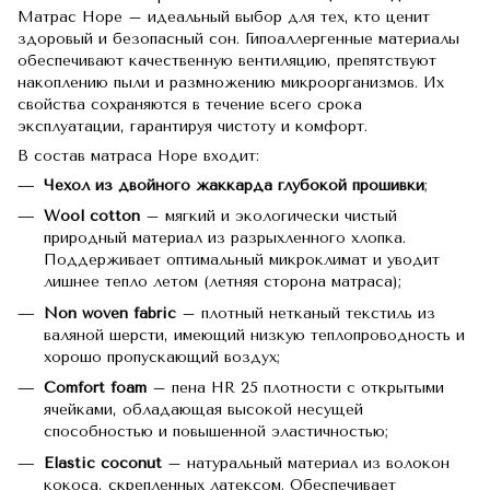
Матрас Hope – идеальный выбор для тех, кто ценит
здоровый и безопасный сон. Гипоаллергенные материалы
обеспечивают качественную вентиляцию, препятствуют
накоплению пыли и размножению микроорганизмов. Их
свойства сохраняются в течение всего срока
эксплуатации, гарантируя чистоту и комфорт.
В состав матраса Hope входит:
Чехол
из двойного жаккарда глубокой прошивки
;
Wool cotton
– мягкий и экологически чистый
природный материал из разрыхленного хлопка.
Поддерживает оптимальный микроклимат и уводит
лишнее тепло летом (летняя сторона матраса);
Non woven fabric
– плотный нетканый текстиль из
валяной шерсти, имеющий низкую теплопроводность и
хорошо пропускающий воздух;
Comfort foam
– пена HR 25 плотности с открытыми
ячейками, обладающая высокой несущей
способностью и повышенной эластичностью;
Elastic coconut
– натуральный материал из волокон
кокоса, скрепленных латексом. Обеспечивает