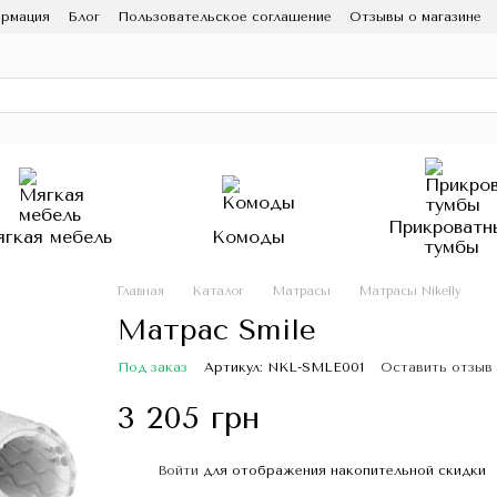
ормация
Блог
Пользовательское соглашение
Отзывы о магазине
Прикроватн
гкая мебель
Комоды
тумбы
Главная
Каталог
Матрасы
Матрасы Nikelly
Матрас Smile
Под заказ
Артикул: NKL-SMLE001
Оставить отзыв
3 205 грн
Войти
для отображения накопительной скидки
%