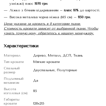
узніжжі) плюс
1970 грн
.
Ліжко з бічним відкриванням –
плюс
10%
до вартості.
Висока металева чорна ніжка (h15 см) –
1150 грн.
Цена указана за кровать в 0 категории ткани.
Стоимость кровати зависит от выбранной ткани. Чтобы
узнать точную цену, обратитесь к нашему менеджеру.
Характеристики
Материал
Дерево, Металл, ДСП, Ткань
Тип кровати
Мягкие кровати
Спальный
Двуспальные, Полуторные
размер
Подъемный
Да
механизм
Высота
115
изголовья (см)
Габариты
кровати
128x215