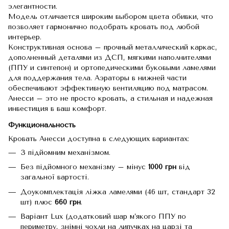
элегантности.
Модель отличается широким выбором цвета обивки, что
позволяет гармонично подобрать кровать под любой
интерьер.
Конструктивная основа – прочный металлический каркас,
дополненный деталями из ДСП, мягкими наполнителями
(ППУ и ​​синтепон) и ортопедическими буковыми ламелями
для поддержания тела. Аэраторы в нижней части
обеспечивают эффективную вентиляцию под матрасом.
Анесси – это не просто кровать, а стильная и надежная
инвестиция в ваш комфорт.
Функциональность
Кровать Анесси доступна в следующих вариантах:
З підйомним механізмом.
Без підйомного механізму – мінус
1000 грн
від
загальної вартості.
Доукомплектація ліжка ламелями (46 шт, стандарт 32
шт) плюс
660 грн
.
Варіант Lux (додатковий шар м’якого ППУ по
периметру, знімні чохли на липучках на царзі та